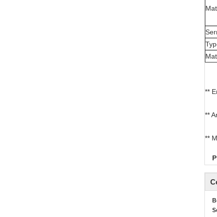
Mat
Ser
Typ
Mat
** E
** 
** 
P
C
B
S