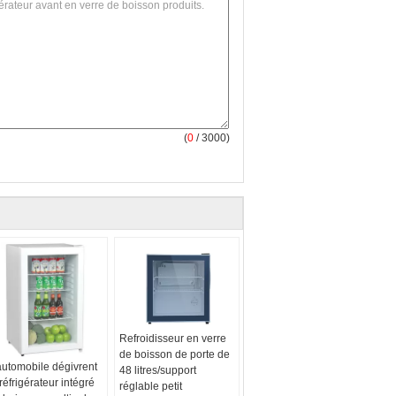
(
0
/ 3000)
Refroidisseur en verre
de boisson de porte de
automobile dégivrent
48 litres/support
 réfrigérateur intégré
réglable petit