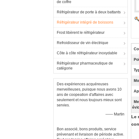
de coffre
Réfrigérateur de porte à deux battants
Réfrigérateur intégré de boissons
Frost libèrent le réfrigérateur
Refroidisseur de vin électrique
Co
Côte à côte réfrigérateur inoxydable
Po
Réfrigérateur pharmaceutique de
catégorie
Ty
Mo
Des expériences acquéreuses
merveilleuses, puisque nous avons 10
Ap
ans de coopeation d'affaires avec
seulement et nous toujours mieux sont
Me
servies.
évi
—— Martin
Le 
con
Bon associé, bons produits, service
prévenant et livraison de période active.