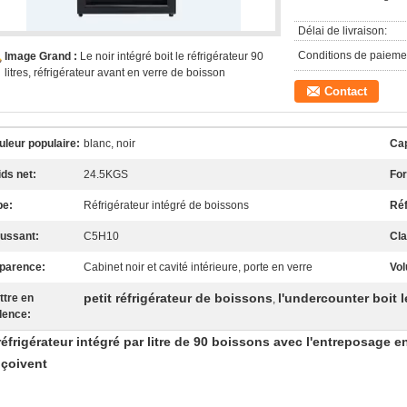
Délai de livraison:
Conditions de paieme
Image Grand :
Le noir intégré boit le réfrigérateur 90
litres, réfrigérateur avant en verre de boisson
Contact
uleur populaire:
blanc, noir
Cap
ids net:
24.5KGS
For
pe:
Réfrigérateur intégré de boissons
Réf
ussant:
C5H10
Cla
parence:
Cabinet noir et cavité intérieure, porte en verre
Vo
petit réfrigérateur de boissons
l'undercounter boit l
ttre en
,
dence:
réfrigérateur intégré par litre de 90 boissons avec l'entreposage en
çoivent