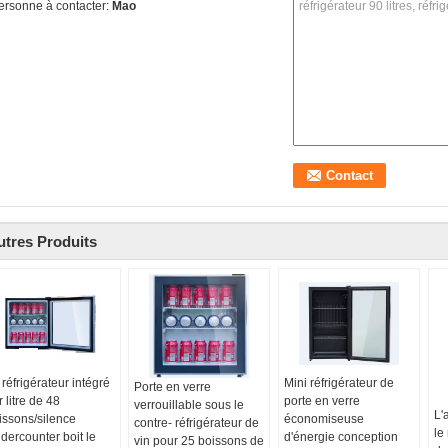
ersonne à contacter:
Mao
utres Produits
 réfrigérateur intégré
Mini réfrigérateur de
Porte en verre
 litre de 48
porte en verre
verrouillable sous le
L'
issons/silence
économiseuse
contre- réfrigérateur de
le
dercounter boit le
d'énergie conception
vin pour 25 boissons de