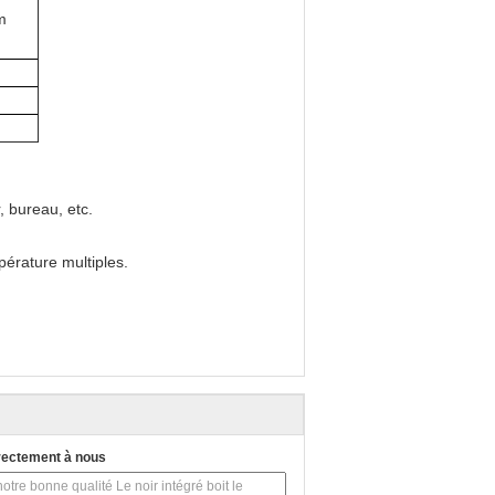
m
, bureau, etc.
pérature multiples.
rectement à nous