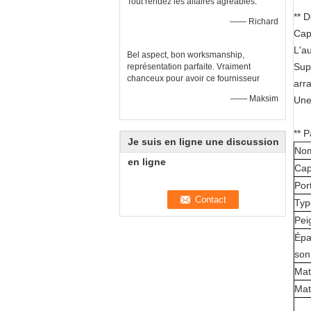
Tout rendez les affaires agréables.
** 
—— Richard
Cap
L'a
Bel aspect, bon worksmanship,
Sup
représentation parfaite. Vraiment
chanceux pour avoir ce fournisseur
arr
—— Maksim
Une
** 
Je suis en ligne une discussion
Nom
en ligne
Cap
Por
Typ
Pei
Épa
son
Mat
Mat