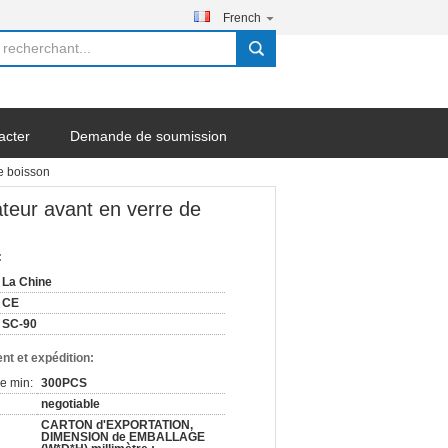
French
search
acter
Demande de soumission
de boisson
érateur avant en verre de
:
La Chine
CE
SC-90
nt et expédition:
e min:
300PCS
negotiable
CARTON d'EXPORTATION,
DIMENSION de EMBALLAGE