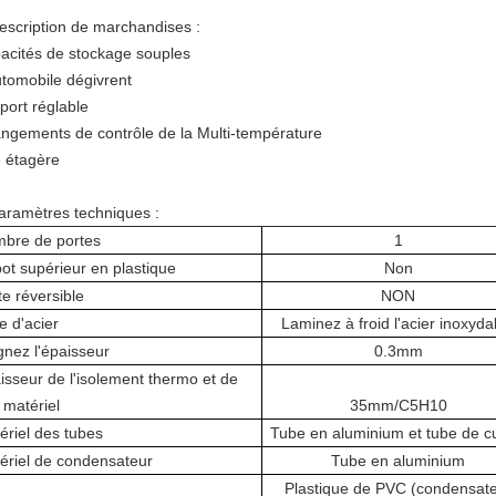
Description de marchandises :
acités de stockage souples
utomobile dégivrent
port réglable
angements de contrôle de la Multi-température
 étagère
Paramètres techniques :
bre de portes
1
ot supérieur en plastique
Non
te réversible
NON
e d'acier
Laminez à froid l'acier inoxyda
gnez l'épaisseur
0.3mm
isseur de l'isolement thermo et de
 matériel
35mm/C5H10
ériel des tubes
Tube en aluminium et tube de c
ériel de condensateur
Tube en aluminium
Plastique de PVC (condensat