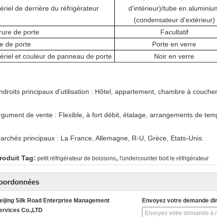
ériel de derrière du réfrigérateur
d'intérieur)/tube en aluminiu
(condensateur d'extérieur)
rure de porte
Facultatif
e de porte
Porte en verre
ériel et couleur de panneau de porte
Noir en verre
ndroits principaux d'utilisation : Hôtel, appartement, chambre à coucher
Argument de vente : Flexible, à fort débit, étalage, arrangements de tem
Marchés principaux : La France, Allemagne, R-U, Grèce, Etats-Unis.
,
roduit Tag:
petit réfrigérateur de boissons
l'undercounter boit le réfrigérateur
oordonnées
eijing Silk Road Enterprise Management
Envoyez votre demande di
ervices Co.,LTD