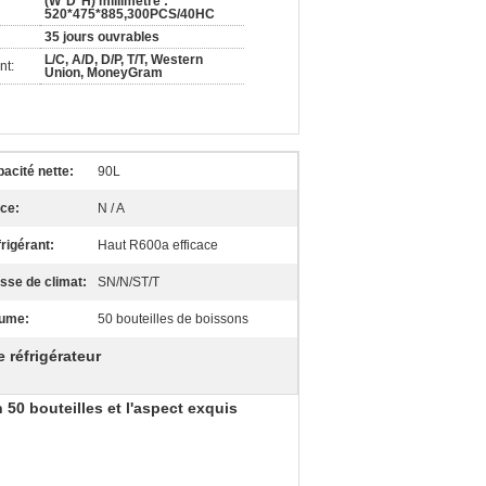
(W*D*H) millimètre :
520*475*885,300PCS/40HC
35 jours ouvrables
L/C, A/D, D/P, T/T, Western
nt:
Union, MoneyGram
acité nette:
90L
ce:
N / A
rigérant:
Haut R600a efficace
sse de climat:
SN/N/ST/T
lume:
50 bouteilles de boissons
e réfrigérateur
 50 bouteilles et l'aspect exquis