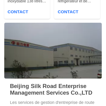
inoxydable 138 litres
réfrigérateur et de
PLAN
vers le haut de
congélateur,
DU
CONTACT
CONTACT
congélateur et vers le
réfrigérateur blanc de
SITE
bas de réfrigérateur
porte à deux battants
PRIVACY
POLICY
Beijing Silk Road Enterprise
Management Services Co.,LTD
Les services de gestion d'entreprise de route