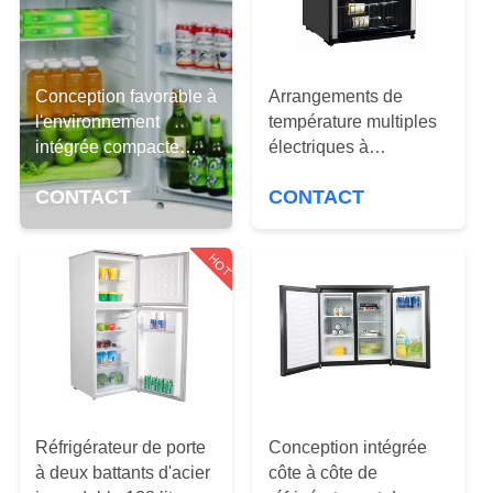
L'USINE
CONTRÔLE
Conception favorable à
Arrangements de
DE
l'environnement
température multiples
LA
intégrée compacte
électriques à
blanche de
température contrôlée
QUALITÉ
CONTACT
CONTACT
réfrigérateur de garde-
de refroidisseur de vin
manger
NOUS
HOT
CONTACTER
DEMANDEZ
UNE
CITATION
Réfrigérateur de porte
Conception intégrée
à deux battants d'acier
côte à côte de