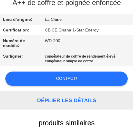
L'USINE
A++ de coffre et poignée enfoncée
Lieu d'origine:
La Chine
CONTRÔLE
DE
Certification:
CB,CE,Ghana 1-Star Energy
LA
Numéro de
WD-200
modèle:
QUALITÉ
Surligner:
,
congélateur de coffre de rendement élevé
congélateur simple de coffre
NOUS
CONTACTER
CONTACT!
DEMANDEZ
DÉPLIER LES DÉTAILS
UNE
CITATION
produits similaires