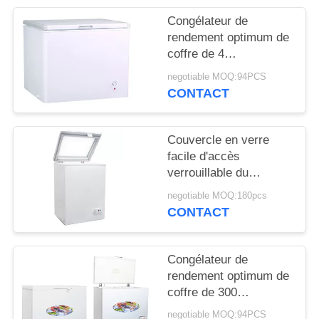
PLAN
Congélateur de
DU
rendement optimum de
SITE
coffre de 4
étoiles/panier magique
negotiable MOQ:94PCS
du congélateur 2 de
CONTACT
PRIVACY
coffre de chef
POLICY
Couvercle en verre
facile d'accès
verrouillable du
congélateur A++ de
negotiable MOQ:180pcs
coffre certifié par
CONTACT
Energy Star
Congélateur de
rendement optimum de
coffre de 300
litres/petit congélateur
negotiable MOQ:94PCS